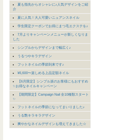
夏も指先からオシャレに♪人気デザインをご紹
介
夏に人気！大人可愛いニュアンスネイル
学生限定クーポンでお得にまつ毛エクステを♪
7月よりキャンペーンメニューが新しくなりま
した
シンプルからデザインまで幅広く♪
うるつやキラデザイン
フットネイルの季節到来です♪
¥6,600〜楽しめる上品定額ネイル
【6月限定】シンプル派のお客様にもおすすめ
✨お得なネイルキャンペーン
【期間限定】Campaign Nail 全10種類スタート
✨
フットネイルの季節になってまいりました♪
うる艶キラキラデザイン
爽やかなネイルデザインも増えてきました☆