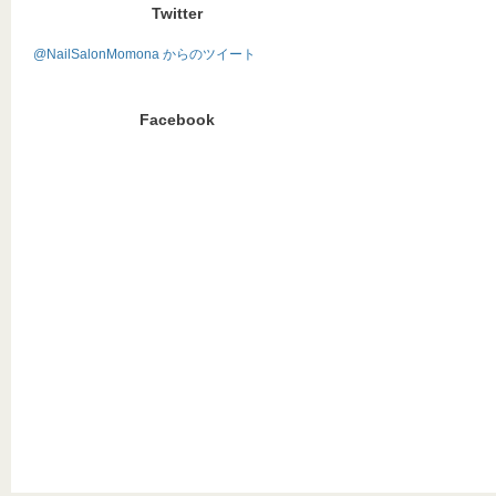
Twitter
@NailSalonMomona からのツイート
Facebook