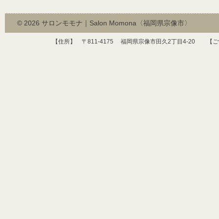
© 2026
サロンモモナ｜Salon Momona〈福岡県宗像市〉
【住所】 〒
811-4175
福岡県宗像市田久
2
丁目
4-20
【ご予約