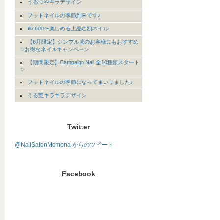
うるつやキラデザイン
フットネイルの季節到来です♪
¥6,600〜楽しめる上品定額ネイル
【6月限定】シンプル派のお客様にもおすすめ
✨お得なネイルキャンペーン
【期間限定】Campaign Nail 全10種類スタート
✨
フットネイルの季節になってまいりました♪
うる艶キラキラデザイン
Twitter
@NailSalonMomona からのツイート
Facebook