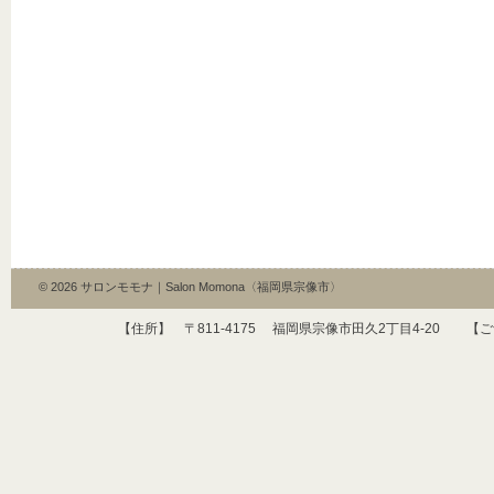
© 2026
サロンモモナ｜Salon Momona〈福岡県宗像市〉
【住所】 〒
811-4175
福岡県宗像市田久
2
丁目
4-20
【ご予約