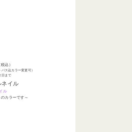
（税込）
トバス込カラー変更可）
末日まで
ルネイル
イル
リのカラーです～