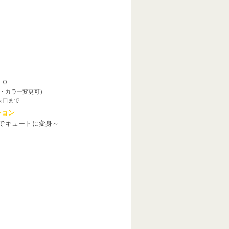
００
・カラー変更可）
末日まで
ション
でキュートに変身～