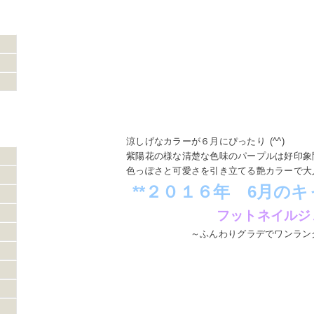
涼しげなカラーが６月にぴったり
(^^)
紫陽花の様な清楚な色味のパープルは好印象
色っぽさと可愛さを引き立てる艶カラーで大
**２０１６年 6月のキ
フットネイルジ
～ふんわりグラデでワンラン