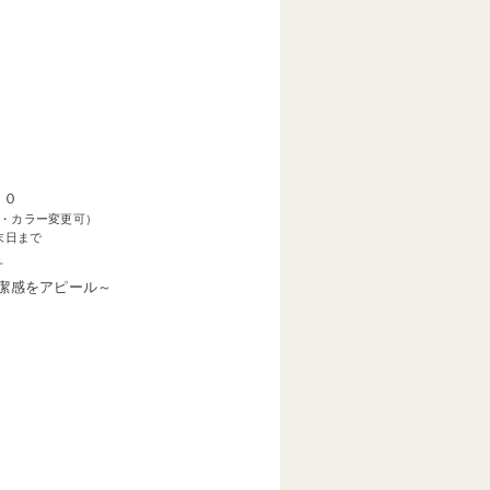
００
・カラー変更可）
末日まで
チ
潔感をアピール～