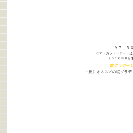
￥７，３
（ケア・カット・アート込
２０１６年６月
縦グラデー
～夏にオススメの縦グラデ