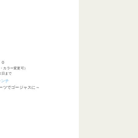
００
・カラー変更可）
末日まで
レンチ
ーツでゴージャスに～