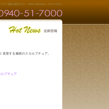
リスト協会 認定サロン Salon Momona｜サロンモモナ
く造形する施術のスカルプチュア。
カルプチュア