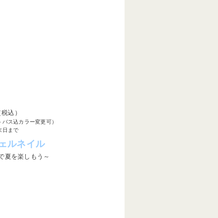
（税込）
トバス込カラー変更可）
末日まで
ェルネイル
で夏を楽しもう～