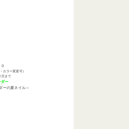
００
・カラー変更可）
末日まで
ーダー
ダーの夏ネイル～