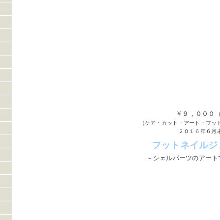
￥９，０００
（ケア・カット・アート・フッ
２０１６年６月
フットネイルジ
～シェルパーツのアート