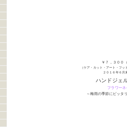
￥７，３００
（ケア・カット・アート・フッ
２０１６年６月
ハンドジェ
フラワーネ
～梅雨の季節にピッタ