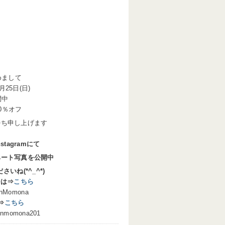
めまして
月25日(日)
間中
0％オフ
待ち申し上げます
stagramにて
ベート写真を公開中
いね(*^_^*)
ジは⇒
こちら
Momona
は⇒
こちら
omona201