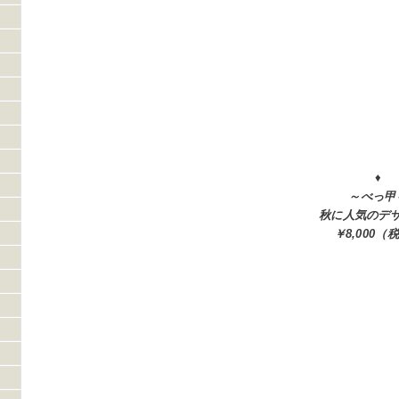
♦
～べっ甲
秋に人気のデ
￥8,0
00（