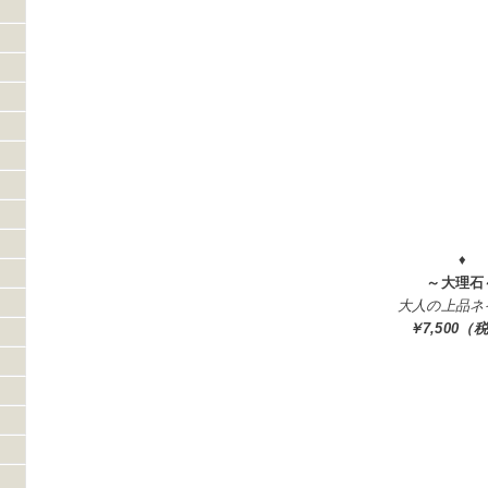
♦
～大理石
大人の上品ネ
￥7,500（