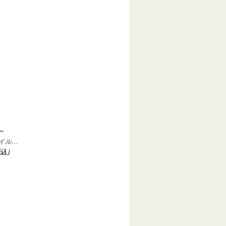
～
イル…
税込）