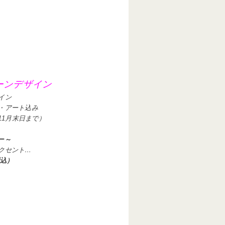
ーンデザイン
イン
・アート込み
1
月末日まで）
ー～
クセント…
税込）