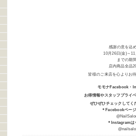
感謝の意を込
10月26日(金)～11
までの期
店内商品全品2
皆様のご来店を心よりお
モモナFacebook・In
お得情報やスタッフプライ
ぜひぜひチェックしてくださ
＊Facebookペー
@NailSalon
＊Instagram
@nailsalonm