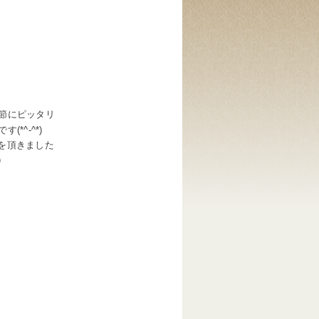
節にピッタリ
*^-^*)
を頂きました
)