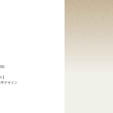
00)
ス】
っ甲デザイン