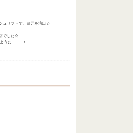
シュリフトで、目元を演出☆
店でした☆
ように．．．♪