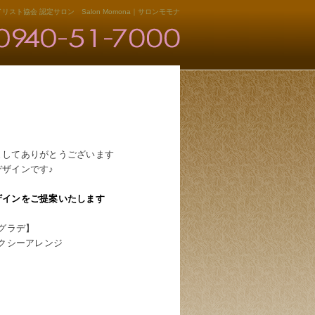
リスト協会 認定サロン Salon Momona｜サロンモモナ
ましてありがとうございます
デザインです♪
ザインをご提案いたします
グラデ】
クシーアレンジ