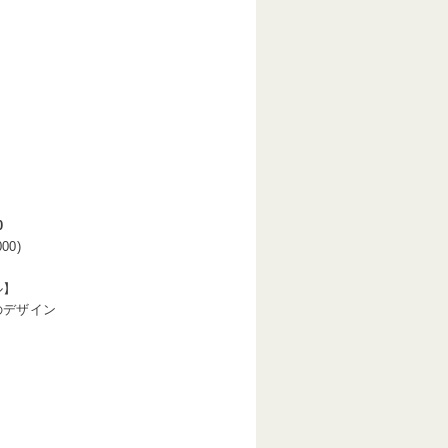
0
00)
ル】
のデザイン