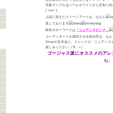
写真サンプルはパールホワイトから爪先に向
(
*
>ω<
*
)ゞ
上品に添えたストーンアートは、なんと
意しております
秋冬のキーワードは
「ニュアンスピンク」
コーディネートを成功させる決め手は、なん
Xmasや忘年会に、トレンドの「ニュアン
楽しみください（´∀｀
●
）
ゴージャス派にオススメのアレ
ら↓