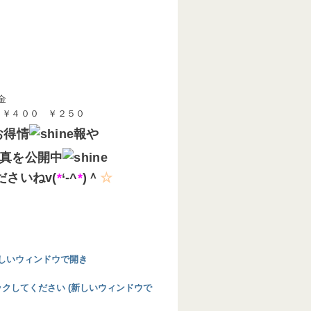
金
 ￥４００ ￥２５０
お得情
報や
真を公開中
さいねv(
*
‘-^
*
)＾
☆
 (新しいウィンドウで開き
リックしてください (新しいウィンドウで