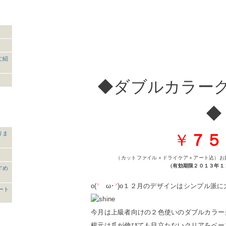
ご紹
◆ダブルカラー
◆
りま
￥
７５
（カットファイル＋ドライケア＋アート込）お
（有効期限２０１３年１
すめ
o(
*
ゝω･
*
)o１２月のデザインはシンプル派
タート
今月は上級者向けの２色使いのダブルカラー
根元は爪が伸びても目立たないクリアをベー