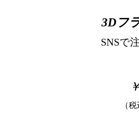
3Dフ
SNSで
￥
（税込