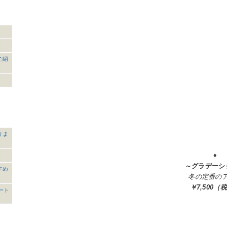
ご紹
りま
♦
～グラデーシ
すめ
冬の定番の
￥7,500（
タート