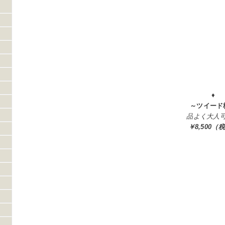
♦
～ツイード
品よく大人
￥8,500（