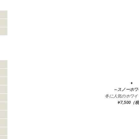
♦
～スノーホワ
冬に人気のホワイ
￥7,5
00（