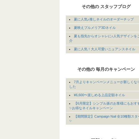
その他の スタッフブログ
夏に人気♪推しネイルのオーダーチップ
夏映えプルメリア3Dネイル
夏も指先からオシャレに♪人気デザインを
介
夏に人気！大人可愛いニュアンスネイル
その他の 毎月のキャンペーン
7月よりキャンペーンメニューが新しくな
した
¥6,600〜楽しめる上品定額ネイル
【6月限定】シンプル派のお客様にもおす
✨お得なネイルキャンペーン
【期間限定】Campaign Nail 全10種類ス
✨