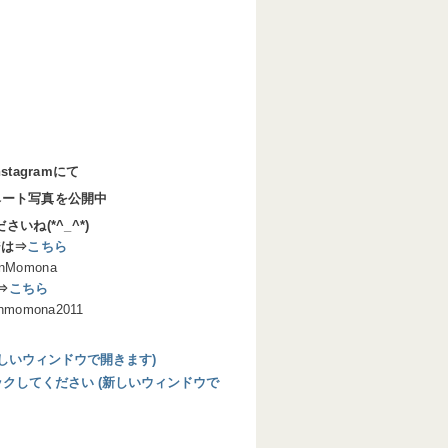
stagramにて
ベート写真を公開中
いね(*^_^*)
ジは⇒
こちら
Momona
は⇒
こちら
mona2011
 (新しいウィンドウで開きます)
リックしてください (新しいウィンドウで