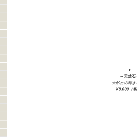
♦
～天然石
天然石の輝き
￥8,000（