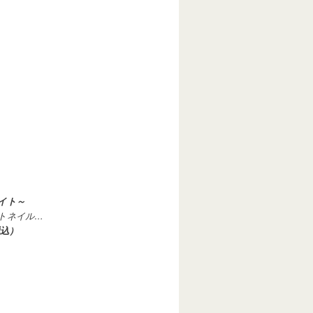
イト～
トネイル…
税込）