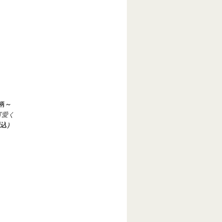
柄～
可愛く
税込）