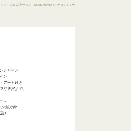
リスト協会 認定サロン Salon Momona｜サロンモモナ
ンデザイン
イン
・アート込み
2
月末日まで）
ー～
きが魅力的
税込）