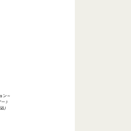
ョン～
アート
税込）