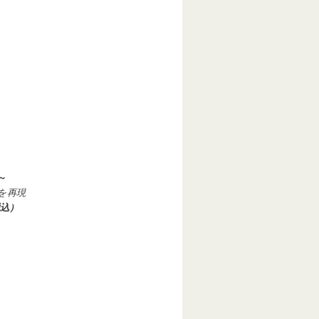
～
を再現
税込）