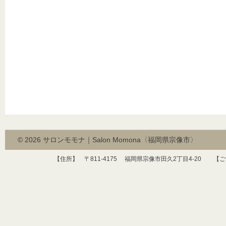
© 2026
サロンモモナ｜Salon Momona〈福岡県宗像市〉
【住所】 〒
811-4175
福岡県宗像市田久
2
丁目
4-20
【ご予約