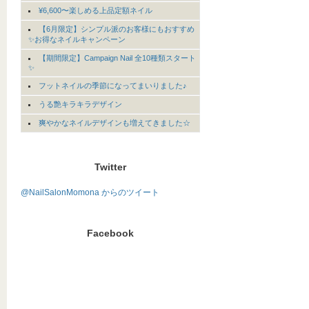
¥6,600〜楽しめる上品定額ネイル
【6月限定】シンプル派のお客様にもおすすめ
✨お得なネイルキャンペーン
【期間限定】Campaign Nail 全10種類スタート
✨
フットネイルの季節になってまいりました♪
うる艶キラキラデザイン
爽やかなネイルデザインも増えてきました☆
Twitter
@NailSalonMomona からのツイート
Facebook