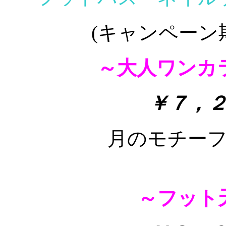
(キャンペーン
～大人ワンカ
￥７，
月のモチー
～フット