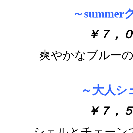
～summe
￥７，
爽やかなブルー
～大人シ
￥７，
シェルとチェーン