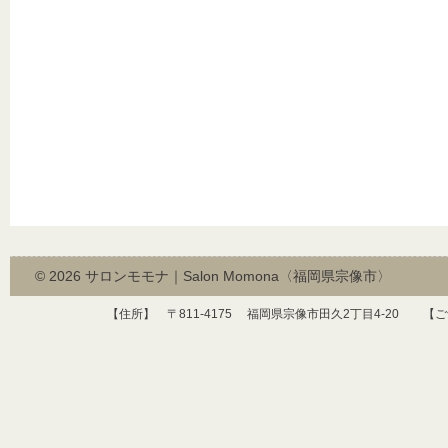
© 2026
サロンモモナ｜Salon Momona〈福岡県宗像市〉
【住所】 〒
811-4175
福岡県宗像市田久
2
丁目
4-20
【ご予約