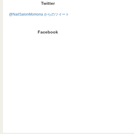
Twitter
@NailSalonMomona からのツイート
Facebook