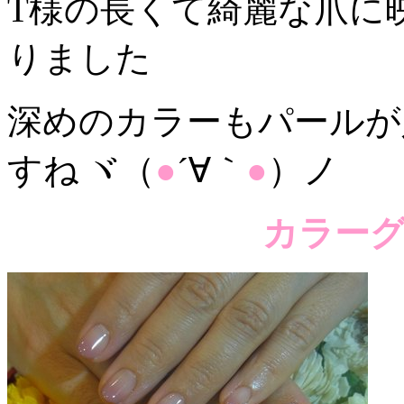
T様の長くて綺麗な爪に
りました
深めのカラーもパールが
すね
ヾ（
●
´∀｀
●
）ノ
カラー