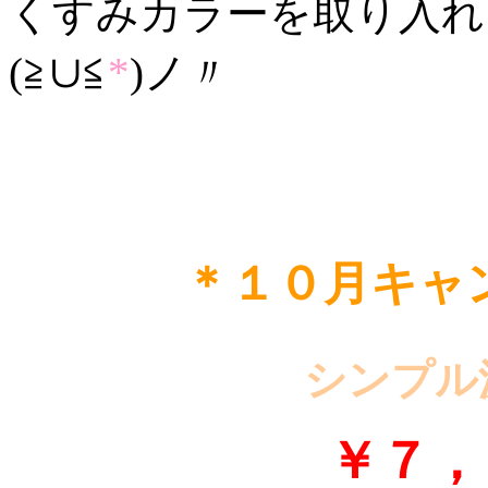
くすみカラーを取り入れ
(≧∪≦
*
)ノ〃
＊１０月キャ
シンプル
￥７，