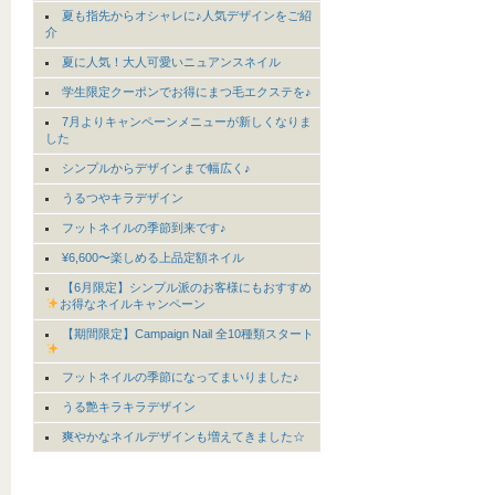
夏も指先からオシャレに♪人気デザインをご紹
介
夏に人気！大人可愛いニュアンスネイル
学生限定クーポンでお得にまつ毛エクステを♪
7月よりキャンペーンメニューが新しくなりま
した
シンプルからデザインまで幅広く♪
うるつやキラデザイン
フットネイルの季節到来です♪
¥6,600〜楽しめる上品定額ネイル
【6月限定】シンプル派のお客様にもおすすめ
お得なネイルキャンペーン
【期間限定】Campaign Nail 全10種類スタート
フットネイルの季節になってまいりました♪
うる艶キラキラデザイン
爽やかなネイルデザインも増えてきました☆