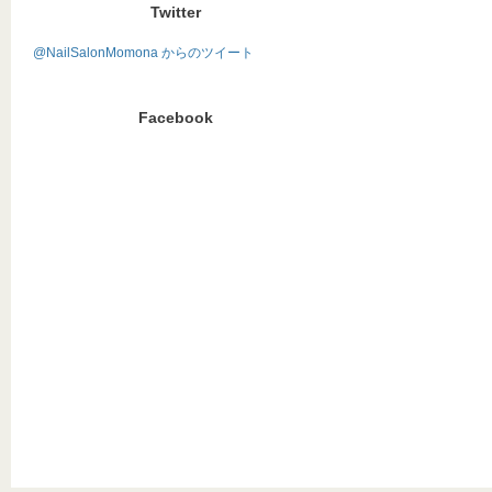
Twitter
@NailSalonMomona からのツイート
Facebook