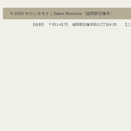
© 2026
サロンモモナ｜Salon Momona〈福岡県宗像市〉
【住所】 〒
811-4175
福岡県宗像市田久
2
丁目
4-20
【ご予約