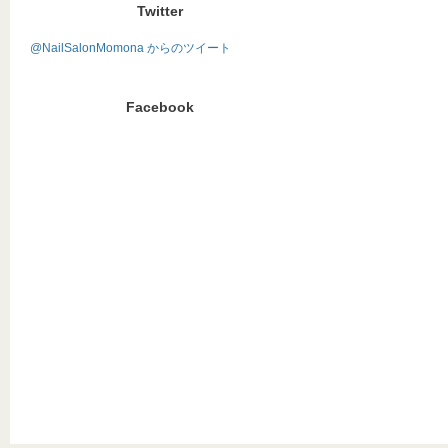
Twitter
@NailSalonMomona からのツイート
Facebook