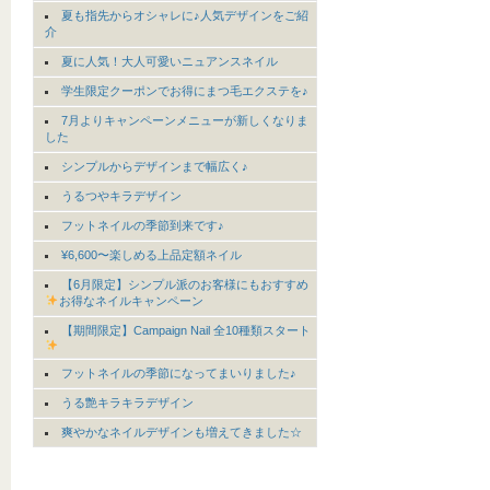
夏も指先からオシャレに♪人気デザインをご紹
介
夏に人気！大人可愛いニュアンスネイル
学生限定クーポンでお得にまつ毛エクステを♪
7月よりキャンペーンメニューが新しくなりま
した
シンプルからデザインまで幅広く♪
うるつやキラデザイン
フットネイルの季節到来です♪
¥6,600〜楽しめる上品定額ネイル
【6月限定】シンプル派のお客様にもおすすめ
お得なネイルキャンペーン
【期間限定】Campaign Nail 全10種類スタート
フットネイルの季節になってまいりました♪
うる艶キラキラデザイン
爽やかなネイルデザインも増えてきました☆