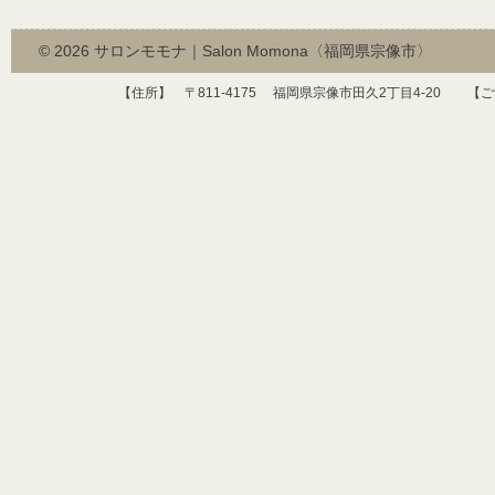
© 2026
サロンモモナ｜Salon Momona〈福岡県宗像市〉
【住所】 〒
811-4175
福岡県宗像市田久
2
丁目
4-20
【ご予約