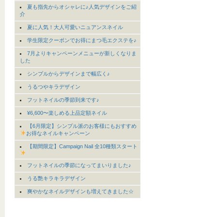
夏も指先からオシャレに♪人気デザインをご紹
介
夏に人気！大人可愛いニュアンスネイル
学生限定クーポンでお得にまつ毛エクステを♪
7月よりキャンペーンメニューが新しくなりま
した
シンプルからデザインまで幅広く♪
うるつやキラデザイン
フットネイルの季節到来です♪
¥6,600〜楽しめる上品定額ネイル
【6月限定】シンプル派のお客様にもおすすめ
お得なネイルキャンペーン
【期間限定】Campaign Nail 全10種類スタート
フットネイルの季節になってまいりました♪
うる艶キラキラデザイン
爽やかなネイルデザインも増えてきました☆