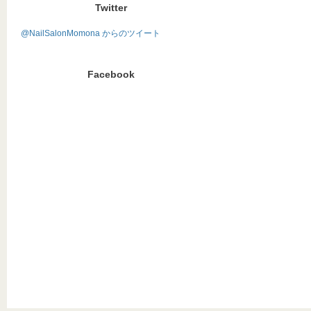
Twitter
@NailSalonMomona からのツイート
Facebook