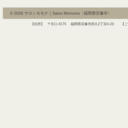
© 2026
サロンモモナ｜Salon Momona〈福岡県宗像市〉
【住所】 〒
811-4175
福岡県宗像市田久
2
丁目
4-20
【ご予約