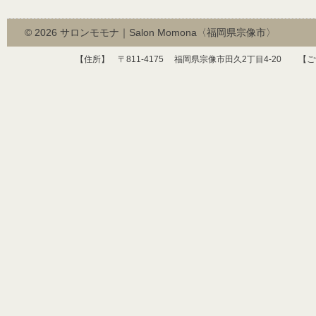
© 2026
サロンモモナ｜Salon Momona〈福岡県宗像市〉
【住所】 〒
811-4175
福岡県宗像市田久
2
丁目
4-20
【ご予約