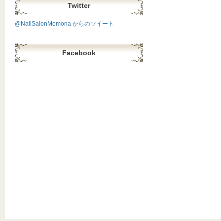
Twitter
@NailSalonMomona からのツイート
Facebook