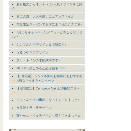
夏も指先からオシャレに♪人気デザインをご紹
介
夏に人気！大人可愛いニュアンスネイル
学生限定クーポンでお得にまつ毛エクステを♪
7月よりキャンペーンメニューが新しくなりま
した
シンプルからデザインまで幅広く♪
うるつやキラデザイン
フットネイルの季節到来です♪
¥6,600〜楽しめる上品定額ネイル
【6月限定】シンプル派のお客様にもおすすめ
お得なネイルキャンペーン
【期間限定】Campaign Nail 全10種類スタート
フットネイルの季節になってまいりました♪
うる艶キラキラデザイン
爽やかなネイルデザインも増えてきました☆