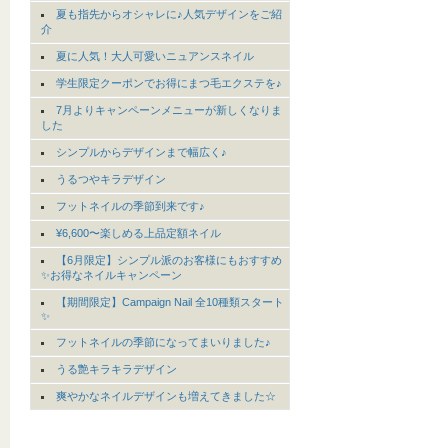
夏も指先からオシャレに♪人気デザインをご紹
介
夏に人気！大人可愛いニュアンスネイル
学生限定クーポンでお得にまつ毛エクステを♪
7月よりキャンペーンメニューが新しくなりま
した
シンプルからデザインまで幅広く♪
うるつやキラデザイン
フットネイルの季節到来です♪
¥6,600〜楽しめる上品定額ネイル
【6月限定】シンプル派のお客様にもおすすめ
✨お得なネイルキャンペーン
【期間限定】Campaign Nail 全10種類スタート
✨
フットネイルの季節になってまいりました♪
うる艶キラキラデザイン
爽やかなネイルデザインも増えてきました☆