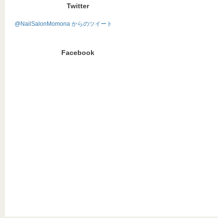
Twitter
@NailSalonMomona からのツイート
Facebook