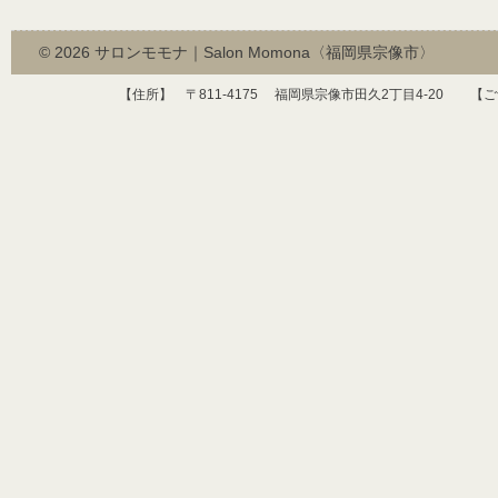
© 2026
サロンモモナ｜Salon Momona〈福岡県宗像市〉
【住所】 〒
811-4175
福岡県宗像市田久
2
丁目
4-20
【ご予約