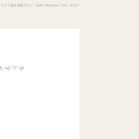
リスト協会 認定サロン Salon Momona｜サロンモモナ
たヽ(
=
´▽`
=
)ﾉ