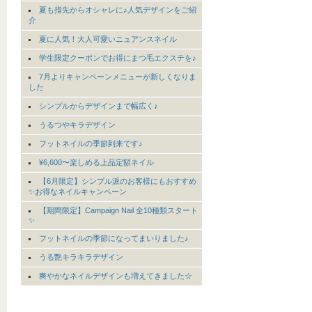
夏も指先からオシャレに♪人気デザインをご紹
介
夏に人気！大人可愛いニュアンスネイル
学生限定クーポンでお得にまつ毛エクステを♪
7月よりキャンペーンメニューが新しくなりま
した
シンプルからデザインまで幅広く♪
うるつやキラデザイン
フットネイルの季節到来です♪
¥6,600〜楽しめる上品定額ネイル
【6月限定】シンプル派のお客様にもおすすめ
✨お得なネイルキャンペーン
【期間限定】Campaign Nail 全10種類スタート
✨
フットネイルの季節になってまいりました♪
うる艶キラキラデザイン
爽やかなネイルデザインも増えてきました☆