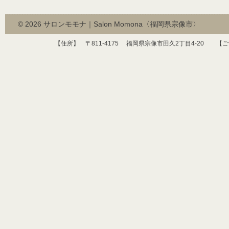
© 2026
サロンモモナ｜Salon Momona〈福岡県宗像市〉
【住所】 〒
811-4175
福岡県宗像市田久
2
丁目
4-20
【ご予約