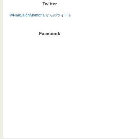
Twitter
@NailSalonMomona からのツイート
Facebook