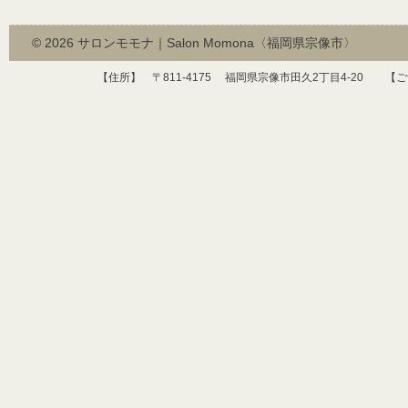
© 2026
サロンモモナ｜Salon Momona〈福岡県宗像市〉
【住所】 〒
811-4175
福岡県宗像市田久
2
丁目
4-20
【ご予約