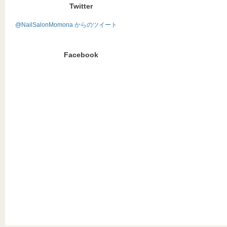
Twitter
@NailSalonMomona からのツイート
Facebook