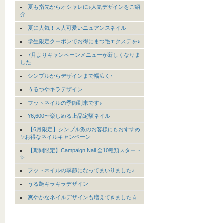
夏も指先からオシャレに♪人気デザインをご紹
介
夏に人気！大人可愛いニュアンスネイル
学生限定クーポンでお得にまつ毛エクステを♪
7月よりキャンペーンメニューが新しくなりま
した
シンプルからデザインまで幅広く♪
うるつやキラデザイン
フットネイルの季節到来です♪
¥6,600〜楽しめる上品定額ネイル
【6月限定】シンプル派のお客様にもおすすめ
✨お得なネイルキャンペーン
【期間限定】Campaign Nail 全10種類スタート
✨
フットネイルの季節になってまいりました♪
うる艶キラキラデザイン
爽やかなネイルデザインも増えてきました☆