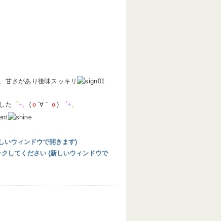
、甘さがあり後味スッキリ
した
゜
+
。
(
ｏ
´∀｀
ｏ
)
゜
+
。
 (新しいウィンドウで開きます)
リックしてください (新しいウィンドウで