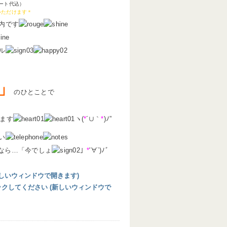
ート代込）
いただけます＊
内です
ル
」
のひとことで
ます
ヽ(
*
´∪｀
*
)ﾉ”
い
なら…「今でしょ
」
*
′∀`)ﾉ゛
 (新しいウィンドウで開きます)
リックしてください (新しいウィンドウで