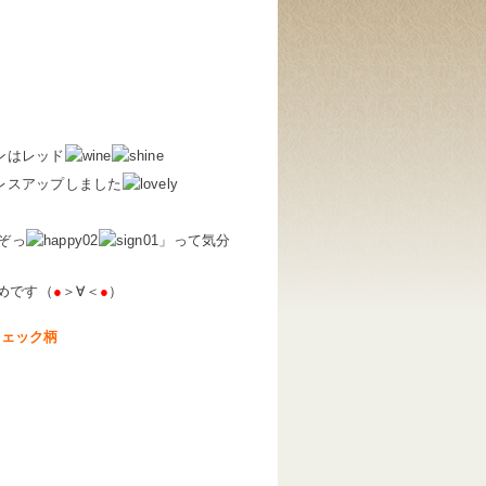
ンはレッド
レスアップしました
ぞっ
」って気分
勧めです（
●
＞∀＜
●
）
チェック柄