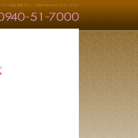
リスト協会 認定サロン Salon Momona｜サロンモモナ
)ﾉ
チ