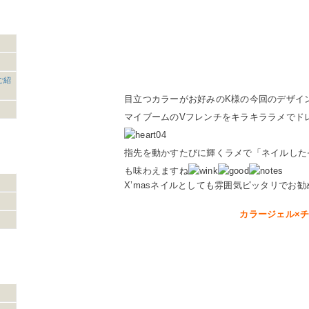
ご紹
目立つカラーがお好みのK様の今回のデザイ
マイブームのVフレンチをキラキララメでド
指先を動かすたびに輝くラメで「ネイルした
も味わえますね
X’masネイルとしても雰囲気ピッタリでお
カラージェル×