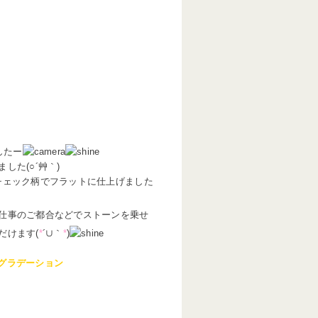
したー
た(○´艸｀)
チェック柄でフラットに仕上げました
仕事のご都合などでストーンを乗せ
だけます(
*
´∪｀
*
)
グラデーション