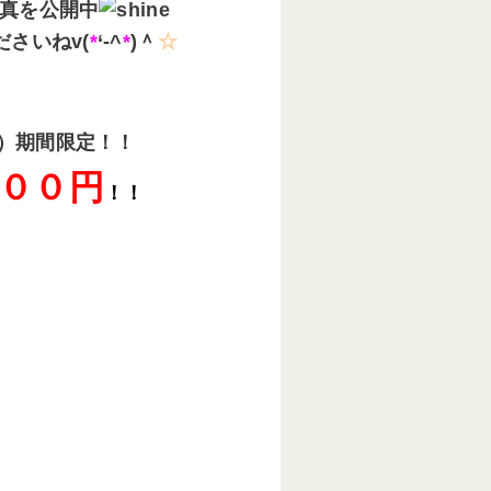
真を公開中
さいねv(
*
‘-^
*
)＾
☆
）期間限定！！
００円
！！