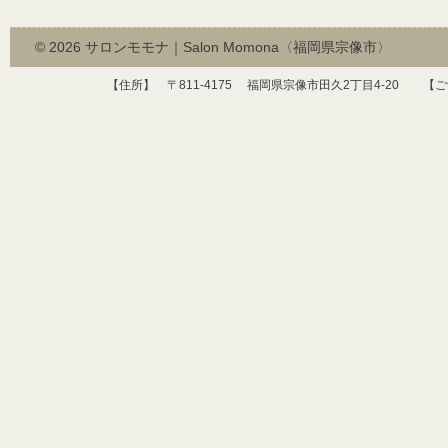
© 2026
サロンモモナ｜Salon Momona〈福岡県宗像市〉
【住所】 〒
811-4175
福岡県宗像市田久
2
丁目
4-20
【ご予約