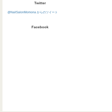
Twitter
@NailSalonMomona からのツイート
Facebook