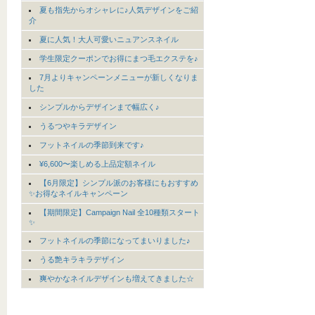
夏も指先からオシャレに♪人気デザインをご紹
介
夏に人気！大人可愛いニュアンスネイル
学生限定クーポンでお得にまつ毛エクステを♪
7月よりキャンペーンメニューが新しくなりま
した
シンプルからデザインまで幅広く♪
うるつやキラデザイン
フットネイルの季節到来です♪
¥6,600〜楽しめる上品定額ネイル
【6月限定】シンプル派のお客様にもおすすめ
✨お得なネイルキャンペーン
【期間限定】Campaign Nail 全10種類スタート
✨
フットネイルの季節になってまいりました♪
うる艶キラキラデザイン
爽やかなネイルデザインも増えてきました☆