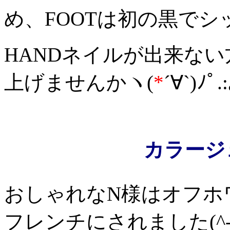
め、FOOTは初の黒でシ
HANDネイルが出来ない
上げませんかヽ(
*
´∀`)ﾉﾟ.
カラージ
おしゃれなN様はオフホ
フレンチにされました(^-^