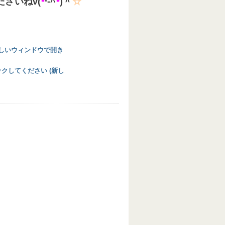
さいねv(
*
‘-^
*
)＾
☆
 (新しいウィンドウで開き
リックしてください (新し