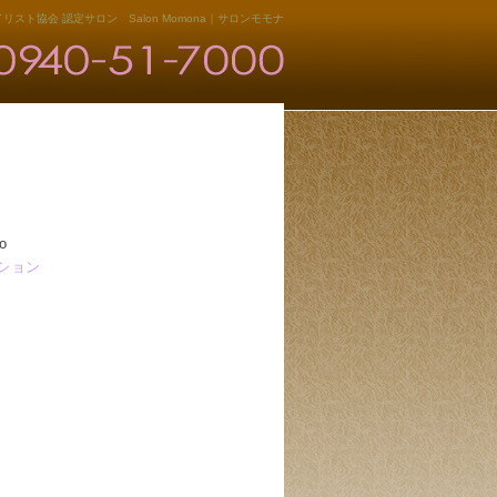
リスト協会 認定サロン Salon Momona｜サロンモモナ
)o
ション