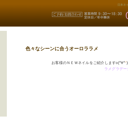
日本ネイ
色々なシーンに合うオーロララメ
お客様のＮＥＷネイルをご紹介しますo(^∀^
*
ラメグラデー