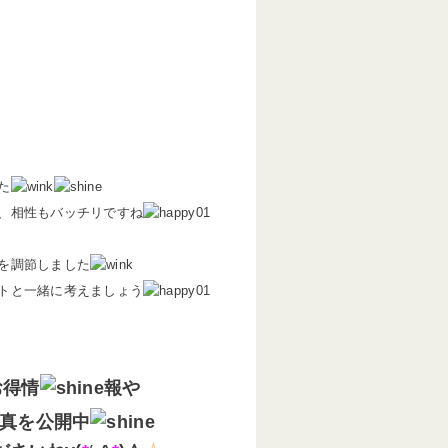
た
、相性もバッチリですね
を調節しました
トと一緒に考えましょう
お得情
報や
真を公開中