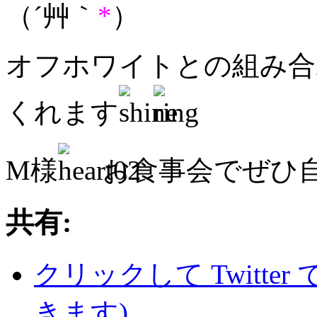
（´艸｀
*
）
オフホワイトとの組み合
くれます
M様
お食事会でぜひ自慢
共有:
クリックして Twitte
きます)