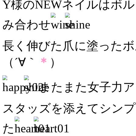
Y様のNEWネイルはボ
み合わせ
長く伸びた爪に塗ったボ
（´∀｀
＊
）
またまた女子力ア
スタッズを添えてシンプ
た