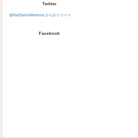
Twitter
@NailSalonMomona からのツイート
Facebook