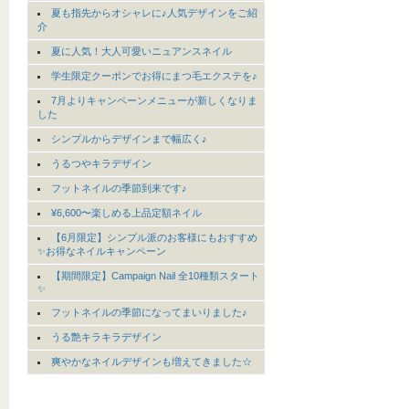
夏も指先からオシャレに♪人気デザインをご紹
介
夏に人気！大人可愛いニュアンスネイル
学生限定クーポンでお得にまつ毛エクステを♪
7月よりキャンペーンメニューが新しくなりま
した
シンプルからデザインまで幅広く♪
うるつやキラデザイン
フットネイルの季節到来です♪
¥6,600〜楽しめる上品定額ネイル
【6月限定】シンプル派のお客様にもおすすめ
✨お得なネイルキャンペーン
【期間限定】Campaign Nail 全10種類スタート
✨
フットネイルの季節になってまいりました♪
うる艶キラキラデザイン
爽やかなネイルデザインも増えてきました☆