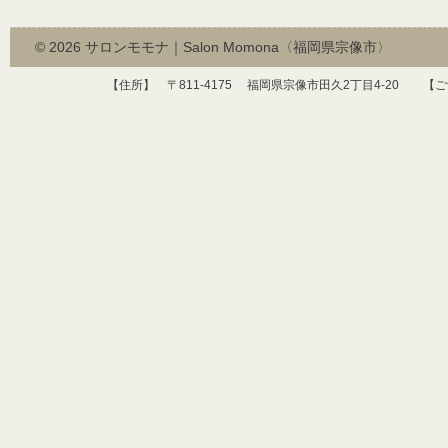
© 2026
サロンモモナ｜Salon Momona〈福岡県宗像市〉
【住所】 〒
811-4175
福岡県宗像市田久
2
丁目
4-20
【ご予約