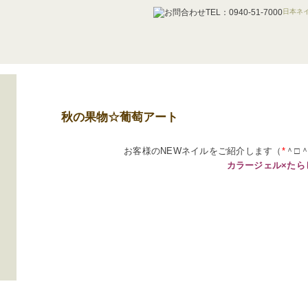
日本ネイ
秋の果物☆葡萄アート
お客様のNEWネイルをご紹介します（
*
＾□
カラージェル×たら