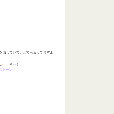
を出していて、とても合ってますよ
ね
♪
(
o
ゝ∀・
o
)
ストーン