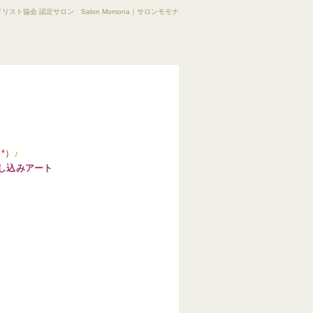
リスト協会 認定サロン Salon Momona｜サロンモモナ
＾
*
）
♪
し込みアート