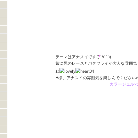
テーマはアナスイです((
*
´∀｀))
紫に黒のレースとバタフライが大人な雰囲気
ね
H様、アナスイの雰囲気を楽しんでください
カラージェル×