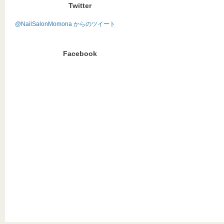
Twitter
@NailSalonMomona からのツイート
Facebook