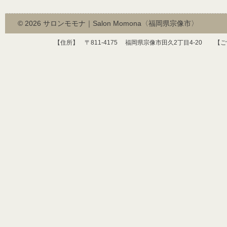
© 2026
サロンモモナ｜Salon Momona〈福岡県宗像市〉
【住所】 〒
811-4175
福岡県宗像市田久
2
丁目
4-20
【ご予約