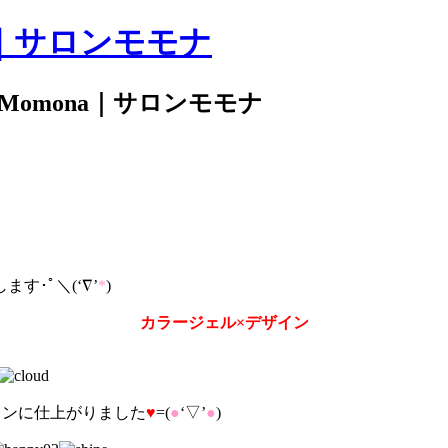
｜サロンモモナ
 Momona｜サロンモモナ
･ﾟ＼(‘∇’
*
)
カラージェル×デザイン
インに仕上がりました
♥
=(
●
‘▽’
●
)ゝ