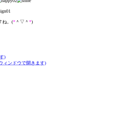
すね。(
*
＾▽＾
*
)
す)
いウィンドウで開きます)