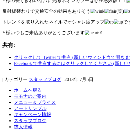
Y様の長くきれいな爪に光るネオンカラーは存在感抜群！！
反射板替わりで交通安全の効果もありそう
(笑)
トレンドを取り入れたネイルでオシャレ度アップ
で
Y様いつもご来店ありがとうございます
共有:
クリックして Twitter で共有 (新しいウィンドウで開きま
Facebook で共有するにはクリックしてください (新し
| カテゴリー
スタッフブログ
| 2013年 7月5日 |
ホームへ戻る
モモナのご案内
メニュー＆プライス
アートサンプル
キャンペーン情報
スタッフブログ
求人情報