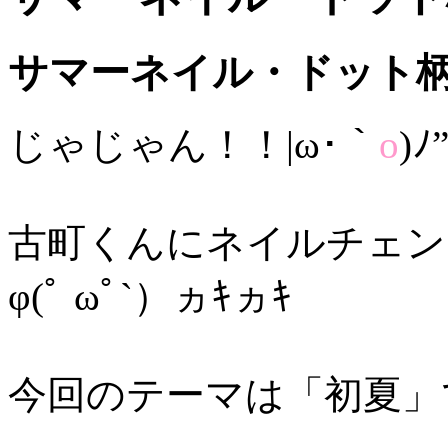
サマーネイル・ドット
じゃじゃん！！|ω･｀
o
)ﾉ
古町くんにネイルチェン
φ(ﾟ ωﾟ`）ヵｷヵｷ
今回のテーマは「初夏」で