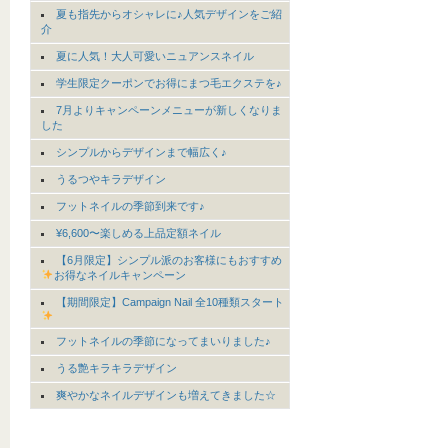
夏も指先からオシャレに♪人気デザインをご紹
介
夏に人気！大人可愛いニュアンスネイル
学生限定クーポンでお得にまつ毛エクステを♪
7月よりキャンペーンメニューが新しくなりま
した
シンプルからデザインまで幅広く♪
うるつやキラデザイン
フットネイルの季節到来です♪
¥6,600〜楽しめる上品定額ネイル
【6月限定】シンプル派のお客様にもおすすめ
お得なネイルキャンペーン
【期間限定】Campaign Nail 全10種類スタート
フットネイルの季節になってまいりました♪
うる艶キラキラデザイン
爽やかなネイルデザインも増えてきました☆