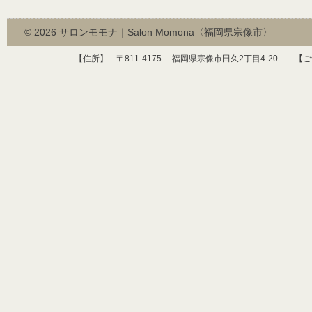
© 2026
サロンモモナ｜Salon Momona〈福岡県宗像市〉
【住所】 〒
811-4175
福岡県宗像市田久
2
丁目
4-20
【ご予約