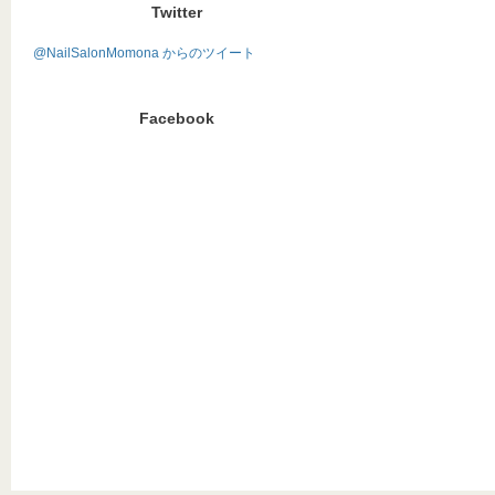
Twitter
@NailSalonMomona からのツイート
Facebook