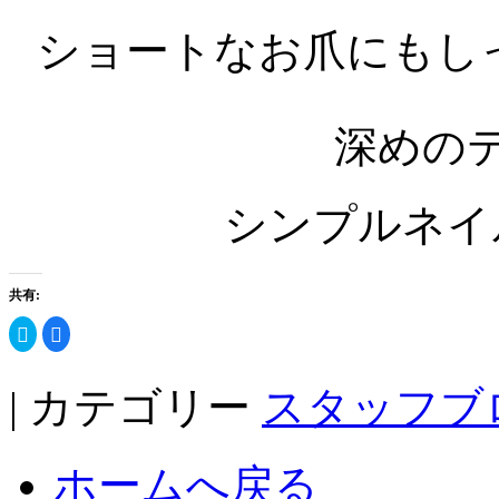
ショートなお爪にもし
深めのテ
シンプルネイ
共有:
ク
Facebook
リ
で
ッ
共
ク
有
し
す
| カテゴリー
スタッフブ
て
る
Twitter
に
で
は
共
ク
有
リ
(新
ッ
ホームへ戻る
し
ク
い
し