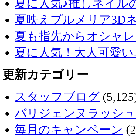
夏に人気♪推しネイル
夏映えプルメリア3D
夏も指先からオシャレ
夏に人気！大人可愛い
更新カテゴリー
スタッフブログ
(5,125
パリジェンヌラッシュ
毎月のキャンペーン
(2