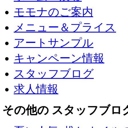
ウ
て
ィ
く
ン
モモナのご案内
だ
ド
さ
ウ
い
で
(新
開
し
メニュー＆プライス
き
い
ま
ウ
す)
ィ
ン
アートサンプル
ド
ウ
で
開
き
キャンペーン情報
ま
す)
スタッフブログ
求人情報
その他の スタッフブロ