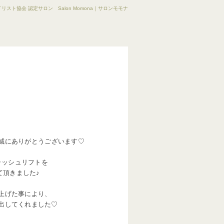
リスト協会 認定サロン Salon Momona｜サロンモモナ
誠にありがとうございます♡
ラッシュリフトを
て頂きました♪
上げた事により、
出してくれました♡