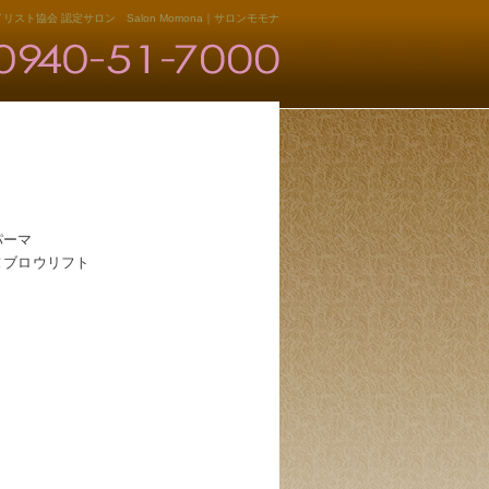
リスト協会 認定サロン Salon Momona｜サロンモモナ
パーマ
ヌブロウリフト