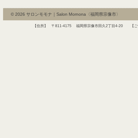
© 2026
サロンモモナ｜Salon Momona〈福岡県宗像市〉
【住所】 〒
811-4175
福岡県宗像市田久
2
丁目
4-20
【ご予約