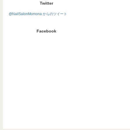
Twitter
@NailSalonMomona からのツイート
Facebook