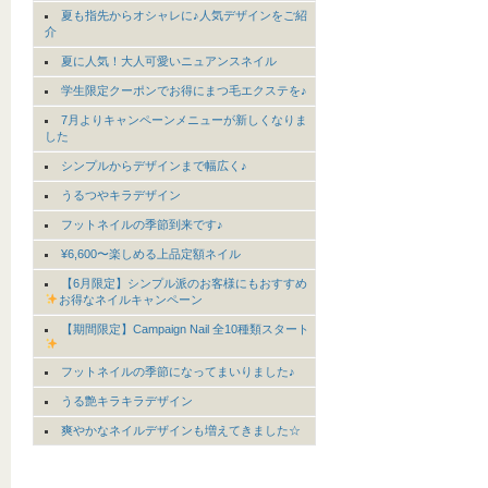
夏も指先からオシャレに♪人気デザインをご紹
介
夏に人気！大人可愛いニュアンスネイル
学生限定クーポンでお得にまつ毛エクステを♪
7月よりキャンペーンメニューが新しくなりま
した
シンプルからデザインまで幅広く♪
うるつやキラデザイン
フットネイルの季節到来です♪
¥6,600〜楽しめる上品定額ネイル
【6月限定】シンプル派のお客様にもおすすめ
お得なネイルキャンペーン
【期間限定】Campaign Nail 全10種類スタート
フットネイルの季節になってまいりました♪
うる艶キラキラデザイン
爽やかなネイルデザインも増えてきました☆