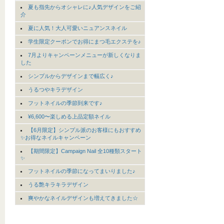
夏も指先からオシャレに♪人気デザインをご紹
介
夏に人気！大人可愛いニュアンスネイル
学生限定クーポンでお得にまつ毛エクステを♪
7月よりキャンペーンメニューが新しくなりま
した
シンプルからデザインまで幅広く♪
うるつやキラデザイン
フットネイルの季節到来です♪
¥6,600〜楽しめる上品定額ネイル
【6月限定】シンプル派のお客様にもおすすめ
✨お得なネイルキャンペーン
【期間限定】Campaign Nail 全10種類スタート
✨
フットネイルの季節になってまいりました♪
うる艶キラキラデザイン
爽やかなネイルデザインも増えてきました☆