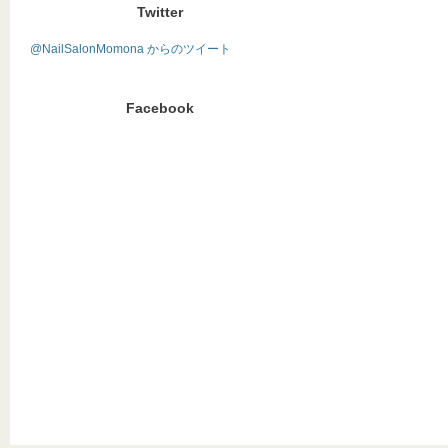
Twitter
@NailSalonMomona からのツイート
Facebook