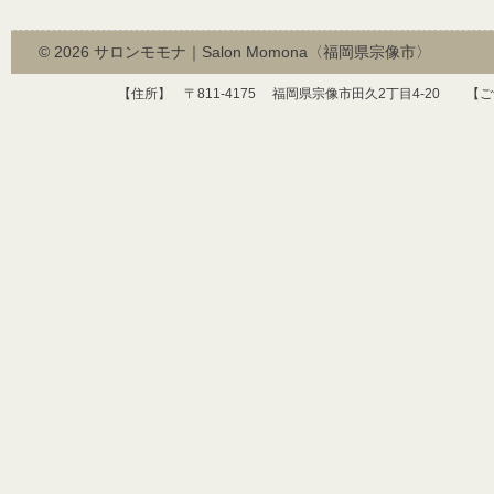
© 2026
サロンモモナ｜Salon Momona〈福岡県宗像市〉
【住所】 〒
811-4175
福岡県宗像市田久
2
丁目
4-20
【ご予約