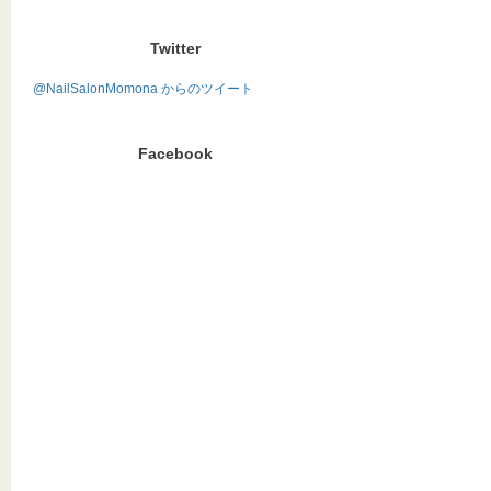
Twitter
@NailSalonMomona からのツイート
Facebook