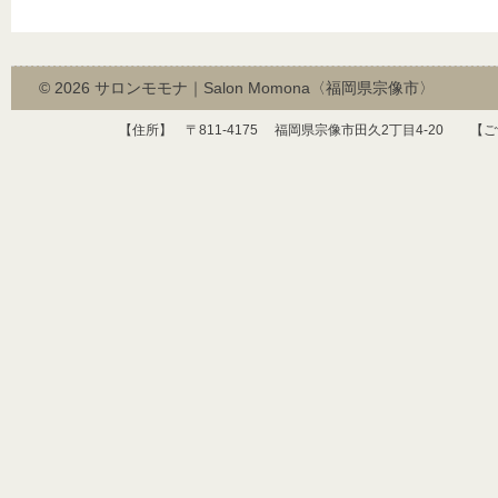
© 2026
サロンモモナ｜Salon Momona〈福岡県宗像市〉
【住所】 〒
811-4175
福岡県宗像市田久
2
丁目
4-20
【ご予約