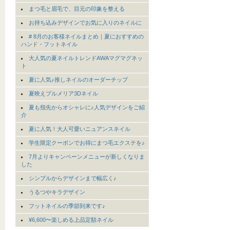
まつ毛と眉毛で、目元の印象を整える
お持ち込みデザインでお気に入りのネイルに
# 8月のお客様ネイルまとめ｜夏におすすめの
ハンド・フットネイル
大人気の夏ネイルトレンドAWAマグマグネッ
ト
夏に人気♪推しネイルのオーダーチップ
夏映えプルメリア3Dネイル
夏も指先からオシャレに♪人気デザインをご紹
介
夏に人気！大人可愛いニュアンスネイル
学生限定クーポンでお得にまつ毛エクステを♪
7月よりキャンペーンメニューが新しくなりま
した
シンプルからデザインまで幅広く♪
うるつやキラデザイン
フットネイルの季節到来です♪
¥6,600〜楽しめる上品定額ネイル