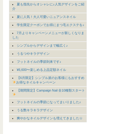
夏も指先からオシャレに♪人気デザインをご紹
介
夏に人気！大人可愛いニュアンスネイル
学生限定クーポンでお得にまつ毛エクステを♪
7月よりキャンペーンメニューが新しくなりま
した
シンプルからデザインまで幅広く♪
うるつやキラデザイン
フットネイルの季節到来です♪
¥6,600〜楽しめる上品定額ネイル
【6月限定】シンプル派のお客様にもおすすめ
お得なネイルキャンペーン
【期間限定】Campaign Nail 全10種類スタート
フットネイルの季節になってまいりました♪
うる艶キラキラデザイン
爽やかなネイルデザインも増えてきました☆