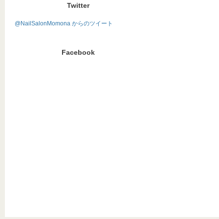
Twitter
@NailSalonMomona からのツイート
Facebook