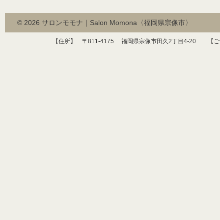
© 2026
サロンモモナ｜Salon Momona〈福岡県宗像市〉
【住所】 〒
811-4175
福岡県宗像市田久
2
丁目
4-20
【ご予約