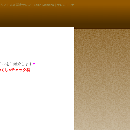
リスト協会 認定サロン Salon Momona｜サロンモモナ
ネイルをご紹介します
♥
つくし×チェック柄