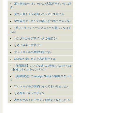
夏も指先からオシャレに♪人気デザインをご紹
介
夏に人気！大人可愛いニュアンスネイル
学生限定クーポンでお得にまつ毛エクステを♪
7月よりキャンペーンメニューが新しくなりま
した
シンプルからデザインまで幅広く♪
うるつやキラデザイン
フットネイルの季節到来です♪
¥6,600〜楽しめる上品定額ネイル
【6月限定】シンプル派のお客様にもおすすめ
✨お得なネイルキャンペーン
【期間限定】Campaign Nail 全10種類スタート
✨
フットネイルの季節になってまいりました♪
うる艶キラキラデザイン
爽やかなネイルデザインも増えてきました☆