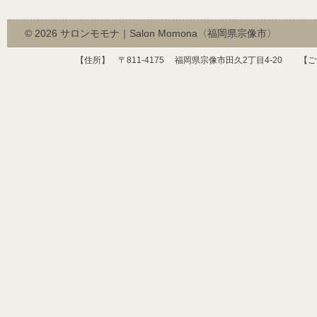
© 2026
サロンモモナ｜Salon Momona〈福岡県宗像市〉
【住所】 〒
811-4175
福岡県宗像市田久
2
丁目
4-20
【ご予約