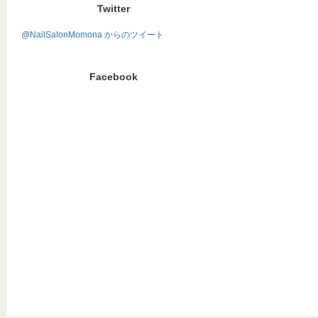
Twitter
@NailSalonMomona からのツイート
Facebook