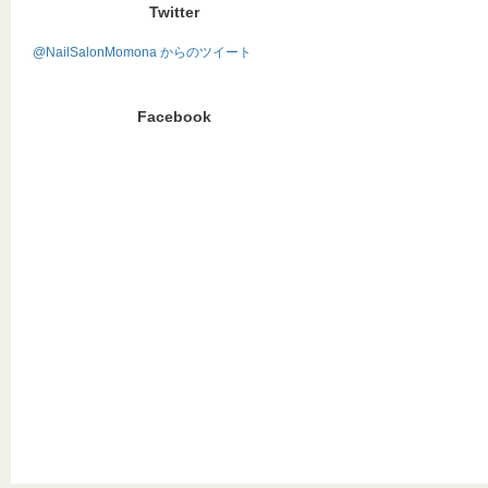
Twitter
@NailSalonMomona からのツイート
Facebook