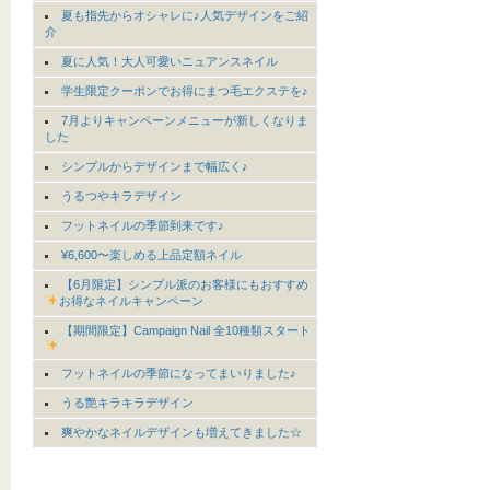
夏も指先からオシャレに♪人気デザインをご紹
介
夏に人気！大人可愛いニュアンスネイル
学生限定クーポンでお得にまつ毛エクステを♪
7月よりキャンペーンメニューが新しくなりま
した
シンプルからデザインまで幅広く♪
うるつやキラデザイン
フットネイルの季節到来です♪
¥6,600〜楽しめる上品定額ネイル
【6月限定】シンプル派のお客様にもおすすめ
お得なネイルキャンペーン
【期間限定】Campaign Nail 全10種類スタート
フットネイルの季節になってまいりました♪
うる艶キラキラデザイン
爽やかなネイルデザインも増えてきました☆