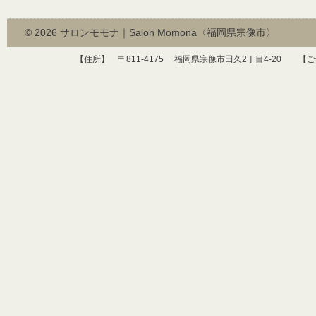
© 2026
サロンモモナ｜Salon Momona〈福岡県宗像市〉
【住所】 〒
811-4175
福岡県宗像市田久
2
丁目
4-20
【ご予約