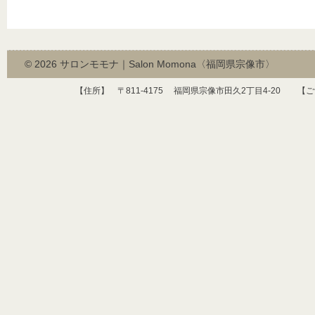
© 2026
サロンモモナ｜Salon Momona〈福岡県宗像市〉
【住所】 〒
811-4175
福岡県宗像市田久
2
丁目
4-20
【ご予約