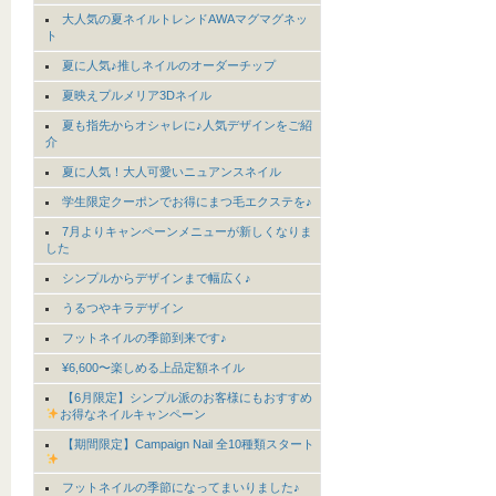
大人気の夏ネイルトレンドAWAマグマグネッ
ト
夏に人気♪推しネイルのオーダーチップ
夏映えプルメリア3Dネイル
夏も指先からオシャレに♪人気デザインをご紹
介
夏に人気！大人可愛いニュアンスネイル
学生限定クーポンでお得にまつ毛エクステを♪
7月よりキャンペーンメニューが新しくなりま
した
シンプルからデザインまで幅広く♪
うるつやキラデザイン
フットネイルの季節到来です♪
¥6,600〜楽しめる上品定額ネイル
【6月限定】シンプル派のお客様にもおすすめ
お得なネイルキャンペーン
【期間限定】Campaign Nail 全10種類スタート
フットネイルの季節になってまいりました♪