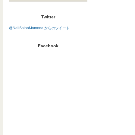
Twitter
@NailSalonMomona からのツイート
Facebook