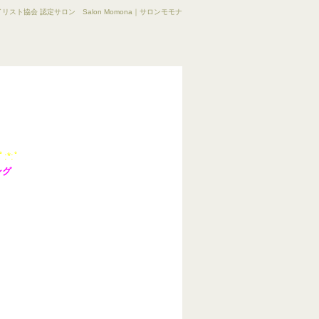
リスト協会 認定サロン Salon Momona｜サロンモモナ
ﾟ:*:ﾟ
ング