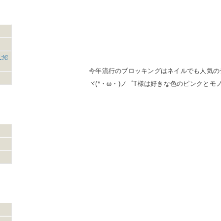
ご紹
今年流行のブロッキングはネイルでも人気の
ヾ(*・ω・)ノ゜T様は好きな色のピンクと