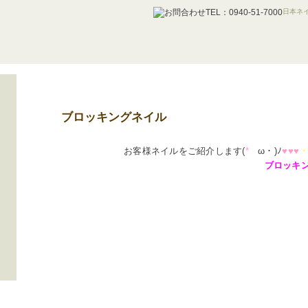
日本ネイ
ブロッキングネイル
お客様ネイルをご紹介します(
*
ゝω・)ﾉ
♥♥♥
･
ブロッキ