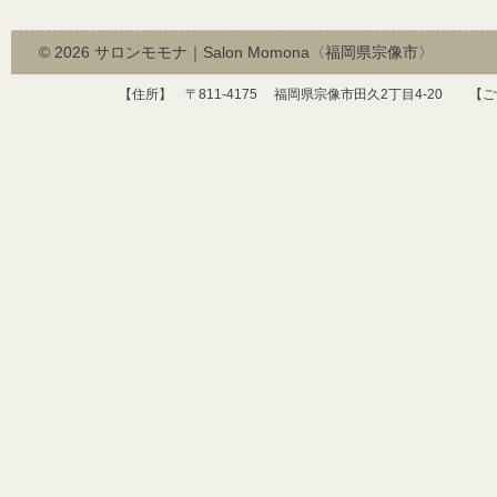
© 2026
サロンモモナ｜Salon Momona〈福岡県宗像市〉
【住所】 〒
811-4175
福岡県宗像市田久
2
丁目
4-20
【ご予約