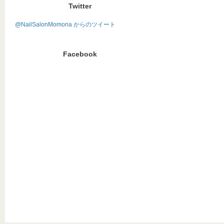
Twitter
@NailSalonMomona からのツイート
Facebook