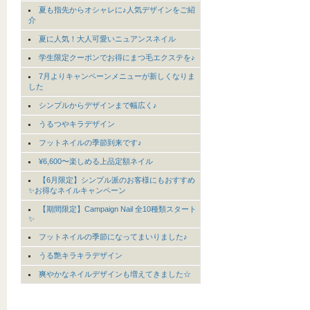
夏も指先からオシャレに♪人気デザインをご紹
介
夏に人気！大人可愛いニュアンスネイル
学生限定クーポンでお得にまつ毛エクステを♪
7月よりキャンペーンメニューが新しくなりま
した
シンプルからデザインまで幅広く♪
うるつやキラデザイン
フットネイルの季節到来です♪
¥6,600〜楽しめる上品定額ネイル
【6月限定】シンプル派のお客様にもおすすめ
✨お得なネイルキャンペーン
【期間限定】Campaign Nail 全10種類スタート
✨
フットネイルの季節になってまいりました♪
うる艶キラキラデザイン
爽やかなネイルデザインも増えてきました☆