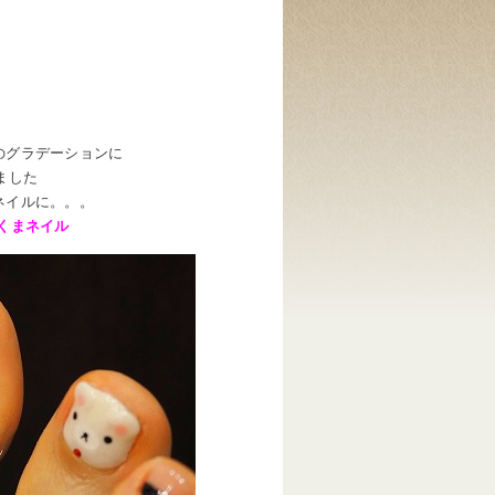
のグラデーションに
ました
ネイルに。。。
くまネイル