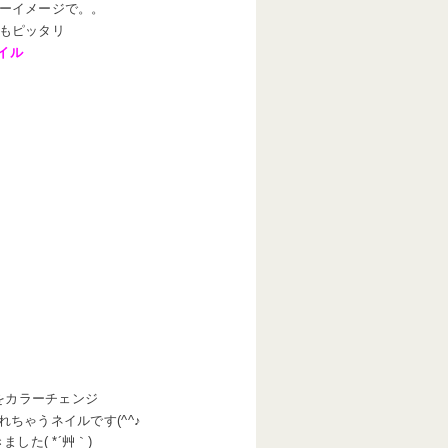
ーイメージで。。
もピッタリ
イル
をカラーチェンジ
ちゃうネイルです(^^♪
した( *´艸｀)