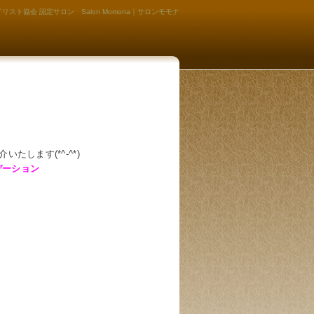
リスト協会 認定サロン Salon Momona｜サロンモモナ
たします(*^-^*)
デーション