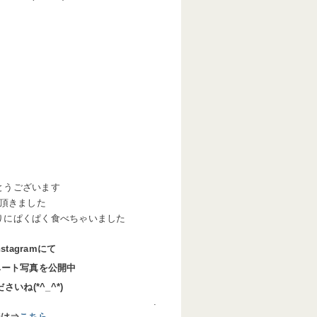
とうございます
頂きました
りにぱくぱく食べちゃいました
stagramにて
ベート写真を公開中
いね(*^_^*)
.
ジは⇒
こちら