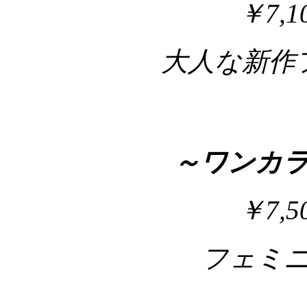
￥7,
大人な新作
～ワンカ
￥7,
フェミ