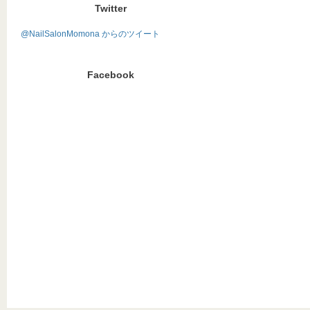
Twitter
@NailSalonMomona からのツイート
Facebook