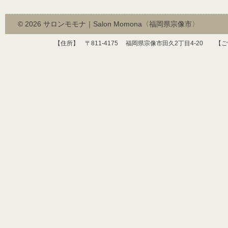
© 2026
サロンモモナ｜Salon Momona〈福岡県宗像市〉
【住所】 〒
811-4175
福岡県宗像市田久
2
丁目
4-20
【ご予約