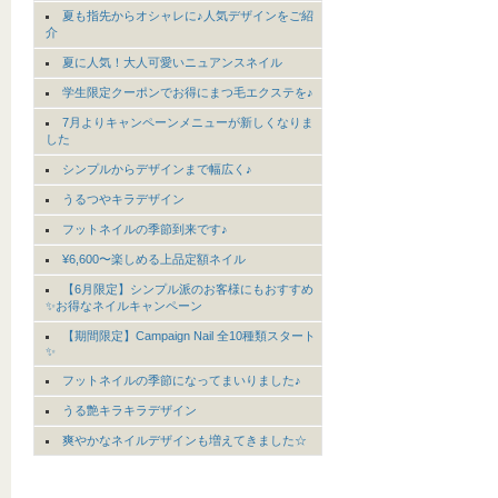
夏も指先からオシャレに♪人気デザインをご紹
介
夏に人気！大人可愛いニュアンスネイル
学生限定クーポンでお得にまつ毛エクステを♪
7月よりキャンペーンメニューが新しくなりま
した
シンプルからデザインまで幅広く♪
うるつやキラデザイン
フットネイルの季節到来です♪
¥6,600〜楽しめる上品定額ネイル
【6月限定】シンプル派のお客様にもおすすめ
✨お得なネイルキャンペーン
【期間限定】Campaign Nail 全10種類スタート
✨
フットネイルの季節になってまいりました♪
うる艶キラキラデザイン
爽やかなネイルデザインも増えてきました☆