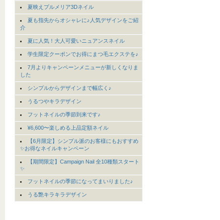
夏映えプルメリア3Dネイル
夏も指先からオシャレに♪人気デザインをご紹
介
夏に人気！大人可愛いニュアンスネイル
学生限定クーポンでお得にまつ毛エクステを♪
7月よりキャンペーンメニューが新しくなりま
した
シンプルからデザインまで幅広く♪
うるつやキラデザイン
フットネイルの季節到来です♪
¥6,600〜楽しめる上品定額ネイル
【6月限定】シンプル派のお客様にもおすすめ
✨お得なネイルキャンペーン
【期間限定】Campaign Nail 全10種類スタート
✨
フットネイルの季節になってまいりました♪
うる艶キラキラデザイン