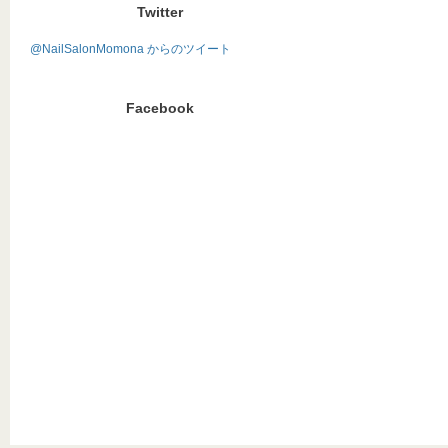
Twitter
@NailSalonMomona からのツイート
Facebook