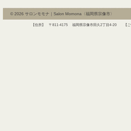
© 2026
サロンモモナ｜Salon Momona〈福岡県宗像市〉
【住所】 〒
811-4175
福岡県宗像市田久
2
丁目
4-20
【ご予約